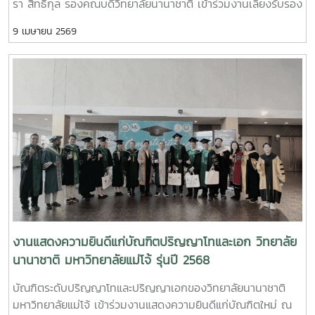
รา สิทธิกุล รองคณบดีวิทยาลัยนานาชาติ เข้าร่วมงานเลี้ยงรับรอง
เนื่องในวันชาติญี่ปุ่น เพื่อเฉลิมฉลองในโอกาสวันคล้ายวันพระราช
9 เมษายน 2569
สมภพครบรอบ 66 ปี ของสมเด็จพระจักรพรรดิแห่งญี่ปุ่น โดย
งานจัดขึ้น ณ ห้องสุเทพ ชั้น 4 โรงแรมเชียงใหม่ แมริออท
งานแสดงความยินดีแก่บัณฑิตปริญญาโทและเอก วิทยาลัย
นานาชาติ มหาวิทยาลัยแม่โจ้ รุ่นปี 2568
บัณฑิตระดับปริญญาโทและปริญญาเอกของวิทยาลัยนานาชาติ
มหาวิทยาลัยแม่โจ้ เข้าร่วมงานแสดงความยินดีแก่บัณฑิตใหม่ ณ