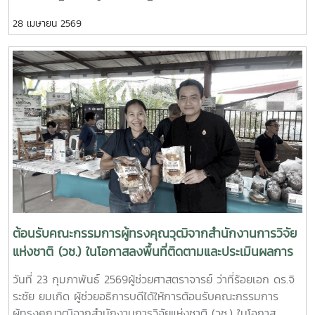
[calc(var(--scroll-root-safe-area-inset-
28 เมษายน 2569
bottom,0px)+var(--thread-response-height))] scroll-mt-
[calc(var(--header-
height)+min(200px,max(70px,20svh)))]" dir="auto" data-
turn-id="request-WEB:6f153b6c-1653-4316-9891-
91ed98f90dbe-17" data-testid="conversation-turn-36"
data-scroll-anchor="false" data-turn="assistant">คณะ
ศิลปศาสตร์ได้เรียนเชิญเป็นเกียรติแก่ ดร. ประกาศ มูร์เกปปา ภู
ยาร์ ผู้ช่วยคณบดีวิทยาลัยนานาชาติ ให้ทำหน้าที่เป็นกรรมการ
ตัดสินในการแข่งขันภาษาอังกฤษที่จัดขึ้นโดยคณะฯความ
เชี่ยวชาญอันทรงคุณค่า ภาวะผู้นำทางวิชาการ และความมุ่งมั่น
ด้านการศึกษานานาชาติของท่าน ได้มีส่วนสำคัญอย่างยิ่งต่อความ
สำเร็จของกิจกรรมในครั้งนี้ การแข่งขันดังกล่าวได้เปิดโอกาสอันดี
ให้นักศึกษาได้แสดงความสามารถด้านการสื่อสารภาษาอังกฤษ
ต้อนรับคณะกรรมการผู้ทรงคุณวุฒิจากสำนักงานการวิจัย
ทักษะการคิดวิเคราะห์ และความมั่นใจในการแสดงออกต่อสาธารณะ
แห่งชาติ (วช.) ในโอกาสลงพื้นที่ติดตามและประเมินผลการ
คณะศิลปศาสตร์ขอขอบพระคุณ ดร. ประกาศ มูร์เกปปา ภูยาร์
ดำเนินงานโครงการเครือข่ายวิจัยภูมิภาค (ภาคเหนือ) ณ
วันที่ 23 กุมภาพันธ์ 2569ผู้ช่วยศาสตราจารย์ ว่าที่ร้อยเอก ดร.จิ
เป็นอย่างสูง สำหรับเวลา ความทุ่มเท และการสนับสนุนในการส่ง
จังหวัดเชียงใหม่
ระชัย ยมเกิด ผู้ช่วยอธิการบดีได้ให้การต้อนรับคณะกรรมการ
เสริมความเป็นเลิศทางวิชาการ และสมรรถนะในระดับสากลให้แก่
ผู้ทรงคุณวุฒิจากสำนักงานการวิจัยแห่งชาติ (วช.) ในโอกาส