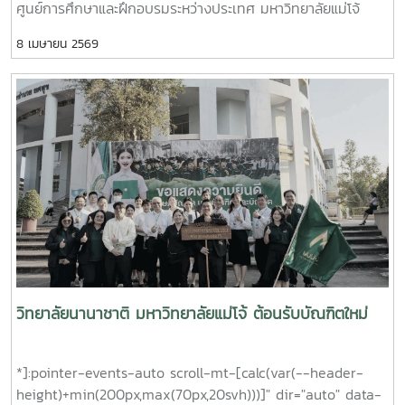
ศูนย์การศึกษาและฝึกอบรมระหว่างประเทศ มหาวิทยาลัยแม่โจ้
จังหวัดเชียงใหม่ งานดังกล่าวจัดขึ้นเพื่อเฉลิมฉลองความสำเร็จ
8 เมษายน 2569
ของบัณฑิตรุ่นปี 2568 บรรยากาศเต็มไปด้วยความอบอุ่น ความ
ภาคภูมิใจ และความยินดีจากคณาจารย์ บุคลากร ครอบครัว และ
เพื่อน ๆ ที่มาร่วมแสดงความยินดีอย่างเต็มใจ ภายในงานมีพิธี
แสดงความยินดีและได้รับเกียรติจาก รองศาสตราจารย์ ดร.วีรพล
ทองมา อธิการบดีมหาวิทยาลัยแม่โจ้ เข้าร่วมแสดงความยินดีด้วย
นอกจากนี้ยังมีการมอบของที่ระลึกและถ่ายภาพร่วมกันเพื่อบันทึก
ช่วงเวลาที่น่าจดจำ ซึ่งเป็นอีกหนึ่งเหตุการณ์สำคัญในเส้นทางการ
ศึกษาของบัณฑิตวิทยาลัยนานาชาติรู้สึกภาคภูมิใจอย่างยิ่งในความ
สำเร็จของบัณฑิตทุกคน และขออวยพรให้ประสบความสำเร็จอย่าง
ต่อเนื่อง เติบโตในสายอาชีพ และมีโอกาสเป็นผู้มีคุณค่าในการ
สร้างประโยชน์ให้สังคมและประเทศชาติ ขอแสดงความยินดีอีกครั้ง
กับบัณฑิตทุกคนกับความสำเร็จที่น่าภาคภูมิใจและคู่ควรนี้
วิทยาลัยนานาชาติ มหาวิทยาลัยแม่โจ้ ต้อนรับบัณฑิตใหม่
*]:pointer-events-auto scroll-mt-[calc(var(--header-
height)+min(200px,max(70px,20svh)))]" dir="auto" data-