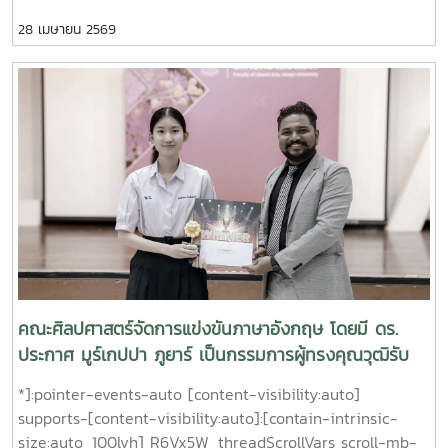
การสหกรณ์ไทย” เนื่องในโอกาสวันสหกรณ์แห่งชาติ พิธีดังกล่าว
28 เมษายน 2569
จัดขึ้นเพื่อรำลึกถึงพระกรณียกิจและพระคุณูปการของสมเด็จ
พระเจ้าบรมวงศ์เธอ กรมพระกำแพงเพชรอัครโยธิน ซึ่งทรงได้รับ
การยกย่องให้เป็นพระบิดาแห่งการสหกรณ์ไทยในโอกาสนี้ ผู้เข้า
ร่วมได้ร่วมแสดงความเคารพ ณ ลานพระอนุสาวรีย์ และเยี่ยมชม
บูธนิทรรศการที่จัดโดยหน่วยงานต่าง ๆ ณ คณะเศรษฐศาสตร์
ซึ่งนำเสนอผลงานด้านสหกรณ์ โครงการทางวิชาการ และกิจกรรม
ความร่วมมือที่มุ่งส่งเสริมหลักการสหกรณ์ ตลอดจนการพัฒนา
อย่างยั่งยืนในระดับชุมชนและสังคมต่อไป
คณะศิลปศาสตร์จัดการแข่งขันภาษาอังกฤษ โดยมี ดร.
ประกาศ มูร์เกปปา ภูยาร์ เป็นกรรมการผู้ทรงคุณวุฒิรับ
เชิญ
*]:pointer-events-auto [content-visibility:auto]
supports-[content-visibility:auto]:[contain-intrinsic-
size:auto_100lvh] R6Vx5W_threadScrollVars scroll-mb-