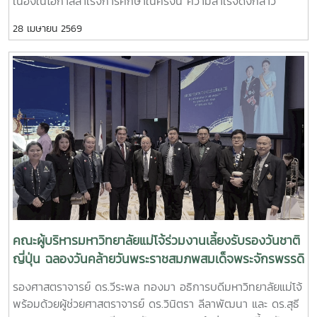
เนื่องในโอกาสสำเร็จการศึกษาในครั้งนี้ ความสำเร็จดังกล่าว
สะท้อนถึงความมุ่งมั่น ความพากเพียร และความทุ่มเทอย่างต่อ
28 เมษายน 2569
เนื่องของท่าน ในการแสวงหาความเป็นเลิศทางวิชาการ การวิจัย
และการพัฒนาความรู้ในสาขาวิชาของตนเองอย่างแท้จริงการได้รับ
ปริญญาในระดับมหาบัณฑิตและดุษฎีบัณฑิตนับเป็นเกียรติประวัติ
อันภาคภูมิใจ มิใช่เฉพาะสำหรับตัวบัณฑิตเท่านั้น หากยังเป็นความ
ภาคภูมิใจของครอบครัว ตลอดจนสถาบันการศึกษาที่ได้อบรมสั่ง
สอนอีกด้วย ตลอดระยะเวลาการศึกษา บัณฑิตทุกท่านได้แสดงให้
เห็นถึงศักยภาพ ความเชี่ยวชาญ และความรับผิดชอบในฐานะนัก
วิชาการที่มีความพร้อมในการมีบทบาทสำคัญในการพัฒนาสังคม
และประเทศชาติในโอกาสอันเป็นมงคลนี้ ขออำนวยพรให้บัณฑิตทุก
ท่านประสบความสำเร็จในเส้นทางวิชาชีพและชีวิตส่วนตัว มีความ
มั่นคง ก้าวหน้า และสามารถสร้างคุณประโยชน์ที่ยั่งยืนแก่สังคม
สืบไป ขอแสดงความยินดีอีกครั้งในความสำเร็จอันน่าภาคภูมิใจ
ของทุกท่าน ??
คณะผู้บริหารมหาวิทยาลัยแม่โจ้ร่วมงานเลี้ยงรับรองวันชาติ
ญี่ปุ่น ฉลองวันคล้ายวันพระราชสมภพสมเด็จพระจักรพรรดิ
รองศาสตราจารย์ ดร.วีระพล ทองมา อธิการบดีมหาวิทยาลัยแม่โจ้
พร้อมด้วยผู้ช่วยศาสตราจารย์ ดร.วินิตรา ลีลาพัฒนา และ ดร.สุธี