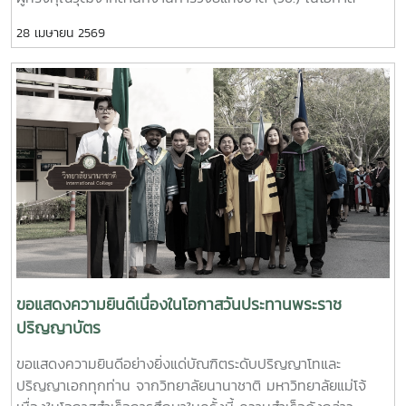
นักศึกษาของเราทั้งนี้ คณะฯ หวังเป็นอย่างยิ่งว่าจะได้สานต่อความ
ลงพื้นที่ติดตามและประเมินผลการดำเนินงานโครงการเครือข่าย
ร่วมมือในการส่งเสริมมาตรฐานการศึกษาระดับนานาชาติร่วมกัน
28 เมษายน 2569
วิจัยภูมิภาค (ภาคเหนือ) ณ จังหวัดเชียงใหม่ ใน
ณ มหาวิทยาลัยแม่โจ้ ต่อไป
โอกาสนี้ ท่านยังได้เข้าร่วมการประชุมหารือและแลกเปลี่ยนความคิด
เห็น ในฐานะผู้มีบทบาทสำคัญในการขับเคลื่อนโครงการ “ศูนย์วิจัย
ชุมชนต้นแบบการเพาะเห็ดถอบมหัศจรรย์: 7 วันสร้างรายได้” ซึ่ง
ตั้งอยู่ในตำบลแม่แฝกใหม่ อำเภอสันทราย จังหวัดเชียงใหม่
ขอแสดงความยินดีเนื่องในโอกาสวันประทานพระราช
ปริญญาบัตร
ขอแสดงความยินดีอย่างยิ่งแด่บัณฑิตระดับปริญญาโทและ
ปริญญาเอกทุกท่าน จากวิทยาลัยนานาชาติ มหาวิทยาลัยแม่โจ้