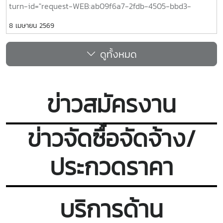
turn-id="request-WEB:ab09f6a7-2fdb-4505-bbd3-
efaf9f996f1d-9" data-testid="conversation-turn-20"
8 เมษายน 2569
data-scroll-anchor="true" data-turn="assistant">วันแรก
ของพิธีพระราชทานปริญญาบัตร ครั้งที่ 48 (ปีการศึกษา 2567–
ดูทั้งหมด
2568)เมื่อวันที่ 16 กุมภาพันธ์ 2569 วิทยาลัยนานาชาติ นำโดย ผู้
ช่วยศาสตราจารย์ ดร.วินิตรา ลีลาพัฒนะ รองคณบดี พร้อมด้วย
ผู้ช่วยศาสตราจารย์ ดร.ดนัยกฤต อินทุฤทธิ์ ดร.วัชรานันท์ ทองมา
คณาจารย์ และบุคลากรสายสนับสนุน ได้ร่วมส่งบัณฑิตไปยังสำนัก
ข่าวสมัครงาน
บริหารและพัฒนาวิชาการ เพื่อดำเนินการขึ้นทะเบียนบัณฑิตอย่าง
เป็นทางการ โดยบัณฑิตจะเข้ารับพระราชทานปริญญาบัตรในวันที่
18 กุมภาพันธ์ 2569 วิทยาลัยนานาชาติ มหาวิทยาลัยแม่โจ้ ขอ
ข่าวจัดซื้อจัดจ้าง/
แสดงความยินดีกับบัณฑิตรุ่นปี 2568 อย่างสุดซึ้ง รู้สึกภาคภูมิใจ
ในความสำเร็จของบัณฑิตทุกคน และขออวยพรให้ประสบความ
ประกวดราคา
สำเร็จอย่างต่อเนื่องในเส้นทางอนาคตต่อไป
บริการด้าน